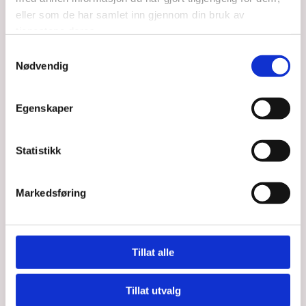
når jeg ikke trenger’n mer, liksom
eller som de har samlet inn gjennom din bruk av
som ikke gjør for mye utav seg eller eventuelt gjør
tjenestene deres.
det om det trengs
Samtykkevalg
og som skjønner alt det der helt av seg selv
Nødvendig
ja og så må den kunne ta vare på alt det skjøreste
jeg eier sorgen min og sånne ting
Egenskaper
og ha sånn sveis som tåler at det regner, om du
skjønner
jeg kommer kanskje på mer seinere så
Statistikk
vedkommende må kunne løse det der og da
har du en sånn som kan alt det der, bare? øh.. jeg
Markedsføring
tror jeg har akkurat en sånn som du er på jakt etter
den er til vedlikehold i sarpsborg akkurat nå
men du veit
det er en hel gjeng av døm
Tillat alle
det er bare å ringe
så kommer de springende med en gang
Tillat utvalg
alle de der er sånne som kommer springende med