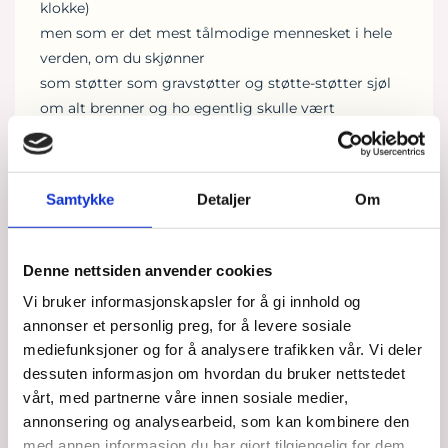
klokke)
men som er det mest tålmodige mennesket i hele
verden, om du skjønner
som støtter som gravstøtter og støtte-støtter sjøl
om alt brenner og ho egentlig skulle vært
skikkelig stressa og vært et annet sted og bare
tusen ting på en gang
og bare strekker ut en hånd til selv om begge henda
Samtykke
Detaljer
Om
egentlig er fulle med ganske heavy greier
ja en sånn som alltid tar en runde til
og som vet hvordan man polerer en bil
Denne nettsiden anvender cookies
ja du kan si en sånn diakon-sjelesørger-organisator-
Vi bruker informasjonskapsler for å gi innhold og
praktiker-øko-nomisk-diplomataktig-alt-mulig-
annonser et personlig preg, for å levere sosiale
person som er god å klemme på i tillegg
mediefunksjoner og for å analysere trafikken vår. Vi deler
altså da mener jeg sånn klemme-hulkegråte-la-hele-
dessuten informasjon om hvordan du bruker nettstedet
innsida-ren-ne-ut-på-skulderen-til-noen-klem
vårt, med partnerne våre innen sosiale medier,
og som tåler åtte sånne om dagen, minst
annonsering og analysearbeid, som kan kombinere den
og som tåler at vi kanskje ikke har så mye kontakt
med annen informasjon du har gjort tilgjengelig for dem,